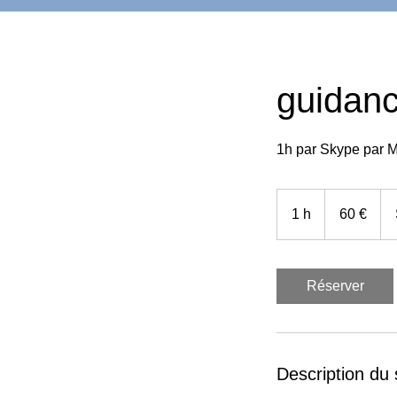
guidan
1h par Skype par M
60
euros
1 h
1
60 €
Réserver
Description du 