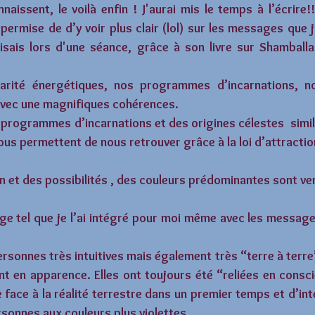
aissent, le voilà enfin ! J'aurai mis le temps à l’écrire!
 permise de d’y voir plus clair (lol) sur les messages que j’
disais lors d'une séance, grâce à son livre sur Shamballa
liarité énergétiques, nos programmes d’incarnations, n
i avec une magnifiques cohérences.
 programmes d’incarnations et des origines célestes  similai
ous permettent de nous retrouver grâce à la loi d’attractio
n et des possibilités , des couleurs prédominantes sont ve
age tel que je l’ai intégré pour moi même avec les messag
rsonnes très intuitives mais également très “terre à terre” 
t en apparence. Elles ont toujours été “reliées en consci
e face à la réalité terrestre dans un premier temps et d’int
sonnes aux couleurs plus violettes.