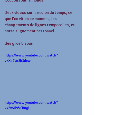
Coucou tout le monde
Deux videos sur la notion du temps, ce 
que l'on vit en ce moment, les 
changements de lignes temporelles, et 
notre alignement personnel. 
des gros bisous 
https://www.youtube.com/watch?
v=Xb7kn8b3dew
https://www.youtube.com/watch?
v=2xAIPW0BugU