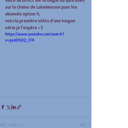
Suite au direct sur la magie du quotidien 
sur la chaine de Lulumineuse pour les 
abonnés option 4, 
voici la première vidéo d'une longue 
série je l'espère <3 
https://www.youtube.com/watch?
v=qxxEHQQ_tT4