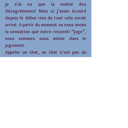
je n'ai eu que la moitié des 
désagréments! Mais si j’avais écouté 
depuis le début rien de tout cela serait 
arrivé. A partir du moment ou nous avons 
la sensation que notre ressenti “juge”, 
nous sommes nous même dans le 
jugement.
Appeler un chat, un chat n’est pas du 
jugement, mais du discernement.
Surtout que les guides ne sont pas dans 
la dualité donc pour eux, rien n’est 
choquant, ni jugeant. Ils ont beaucoup 
d’humour mais ils sont aussi très 
casches!
des gros bisous
retrouvez moi sur 
www.lebonheurenlumiere.com