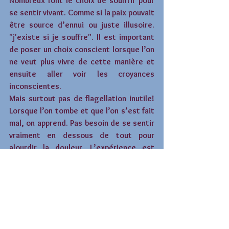
Nombreux font le choix de souffrir pour 
se sentir vivant. Comme si la paix pouvait 
être source d’ennui ou juste illusoire. 
"j'existe si je souffre". Il est important 
de poser un choix conscient lorsque l’on 
ne veut plus vivre de cette manière et 
ensuite aller voir les croyances 
inconscientes.
Mais surtout pas de flagellation inutile! 
Lorsque l’on tombe et que l’on s’est fait 
mal, on apprend. Pas besoin de se sentir 
vraiment en dessous de tout pour 
alourdir la douleur. L’expérience est 
toujours source d’apprentissage pour 
celui qui veut apprendre <3 Dans les 
moments d’égarements, il faut 
s’apporter avant tout beaucoup 
d’indulgence pour recalculer le trajet. 
Croire en soi, accepter que le meilleur 