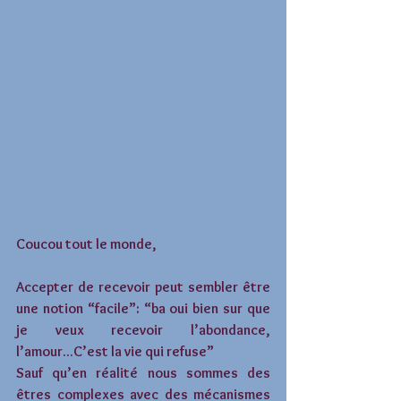
Coucou tout le monde,
Accepter de recevoir peut sembler être 
une notion “facile”: “ba oui bien sur que 
je veux recevoir l’abondance, 
l’amour...C’est la vie qui refuse”
Sauf qu’en réalité nous sommes des 
êtres complexes avec des mécanismes 