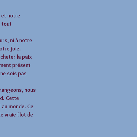
 et notre 
 tout 
rs, ni à notre 
tre joie. 
cheter la paix 
oment présent 
 ne sois pas 
mangeons, nous 
d. Cette 
l au monde. Ce 
e vraie flot de 