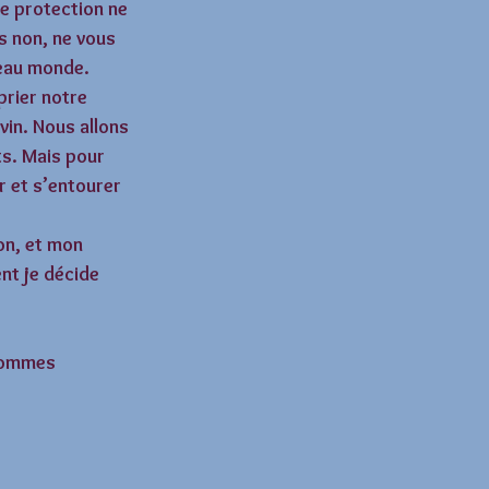
e protection ne 
s non, ne vous 
veau monde. 
prier notre 
in. Nous allons 
s. Mais pour 
r et s’entourer 
on, et mon 
nt je décide 
sommes 