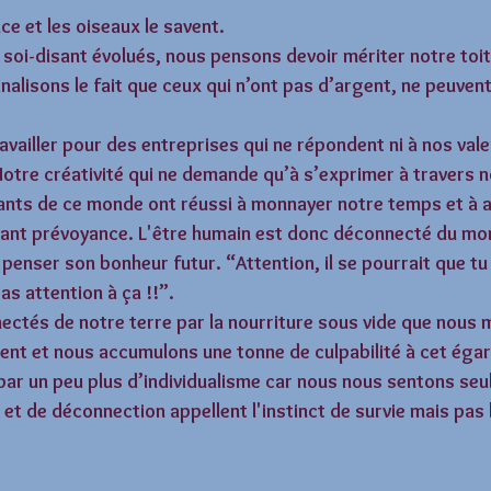
e et les oiseaux le savent. 
oi-disant évolués, nous pensons devoir mériter notre toit
nalisons le fait que ceux qui n’ont pas d’argent, ne peuvent
 
ailler pour des entreprises qui ne répondent ni à nos valeu
otre créativité qui ne demande qu’à s’exprimer à travers no
eants de ce monde ont réussi à monnayer notre temps et à a
isant prévoyance. L'être humain est donc déconnecté du m
t penser son bonheur futur. “Attention, il se pourrait que tu
as attention à ça !!”. 
tés de notre terre par la nourriture sous vide que nous 
ent et nous accumulons une tonne de culpabilité à cet égar
t par un peu plus d’individualisme car nous nous sentons seu
et de déconnection appellent l'instinct de survie mais pas l