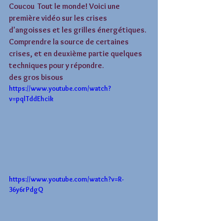
Coucou  Tout le monde! Voici une 
première vidéo sur les crises 
d'angoisses et les grilles énergétiques. 
Comprendre la source de certaines 
crises, et en deuxième partie quelques 
techniques pour y répondre. 
des gros bisous
https://www.youtube.com/watch?
v=pqlTddEhcik
https://www.youtube.com/watch?v=R-
36y6rPdgQ