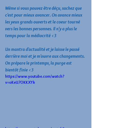
Même si vous pouvez être déçu, sachez que 
c'est pour mieux avancer. On avance mieux 
les yeux grands ouverts et le coeur tourné 
vers les bonnes personnes. Il n'y a plus le 
temps pour la médiocrité <3 
Un mantra d'actualité et je laisse le passé 
derrière moi et je m'ouvre aux changements. 
On prépare le printemps, la purge est 
bientôt finie <3
https://www.youtube.com/watch?
v=oKeU7OKKXYk