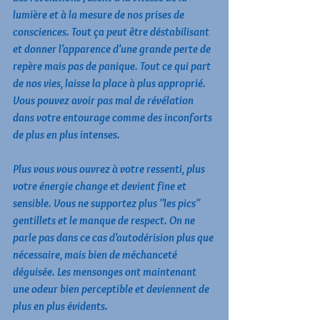
lumière et à la mesure de nos prises de 
consciences. Tout ça peut être déstabilisant 
et donner l'apparence d'une grande perte de 
repère mais pas de panique. Tout ce qui part 
de nos vies, laisse la place à plus approprié. 
Vous pouvez avoir pas mal de révélation 
dans votre entourage comme des inconforts 
de plus en plus intenses. 
Plus vous vous ouvrez à votre ressenti, plus 
votre énergie change et devient fine et 
sensible. Vous ne supportez plus "les pics" 
gentillets et le manque de respect. On ne 
parle pas dans ce cas d'autodérision plus que 
nécessaire, mais bien de méchanceté 
déguisée. Les mensonges ont maintenant 
une odeur bien perceptible et deviennent de 
plus en plus évidents. 