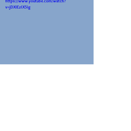
https://www.youtube.com/watch?
v=jDXIEzIX5ig
Voir tout
Posts récents