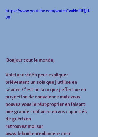
https://www.youtube.com/watch?v=HoPlFjJU-
90
 Bonjour tout le monde, 
Voici une vidéo pour expliquer 
brièvement un soin que j'utilise en 
séance.C'est un soin que j'effectue en 
projection de conscience mais vous 
pouvez vous le réapproprier en faisant 
une grande confiance en vos capacités 
de guérison. 
retrouvez moi sur 
www.lebonheurenlumiere.com