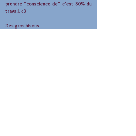
prendre “conscience de” c’est 80% du 
travail. <3 
Des gros bisous 
Emeline 